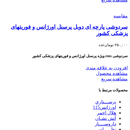
مقایسه
سردوشی پارچه ای دوبل پرسنل اورژانس و فوریتهای
پزشکی کشور
۲۵۰,۰۰۰
تومان
عدد
سردوشی ems ویژه پرسنل اورژانس و فوریتهای پزشکی کشور
افزودن به علاقه مندی
مشاهده محصول
مشاهده سریع
محصولات مرتبط با
پرســـتاري
اورژانس115
هلال احمر
آتش نشـان
داروســــاز
نظـــــامي