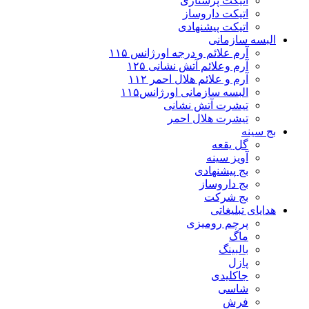
اتیکت پرستاری
اتیکت داروساز
اتیکت پیشنهادی
البسه سازمانی
آرم علائم و درجه اورژانس ۱۱۵
آرم وعلائم آتش نشانی ۱۲۵
آرم و علائم هلال احمر ۱۱۲
البسه سازمانی اورژانس۱۱۵
تیشرت آتش نشانی
تیشرت هلال احمر
بج سینه
گل یقعه
آویز سینه
بج پیشنهادی
بج داروساز
بج شرکت
هدایای تبلیغاتی
پرچم رومیزی
ماگ
بالبینگ
پازل
جاکلیدی
شاسی
فرش