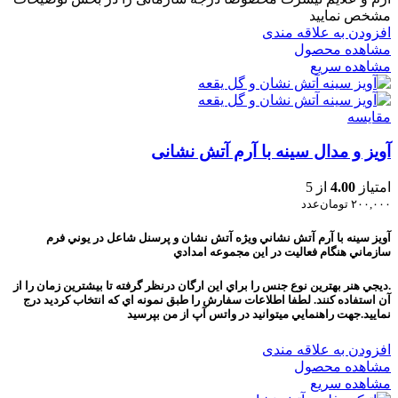
مشخص نمایید
افزودن به علاقه مندی
مشاهده محصول
مشاهده سریع
مقایسه
آویز و مدال سینه با آرم آتش نشانی
امتیاز
4.00
از 5
۲۰۰,۰۰۰
تومان
عدد
آويز سينه با آرم آتش نشاني ويژه آتش نشان و پرسنل شاعل در يوني فرم
سازماني هنگام فعاليت در اين مجموعه امدادي
.ديجي هنر بهترين نوع جنس را براي اين ارگان درنظر گرفته تا بيشترين زمان را از
آن استفاده کنند. لطفا اطلاعات سفارش را طبق نمونه اي که انتخاب کرديد درج
نماييد.جهت راهنمايي ميتوانيد در واتس آپ از من بپرسيد
افزودن به علاقه مندی
مشاهده محصول
مشاهده سریع