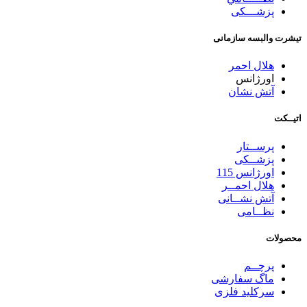
پزشـــکی
تیشرت والبسه سازمانی
هلال احمر
اورژانس
آتش نشان
اتیــکت
پرســتار
پزشــکی
اورژانس 115
هلال احمــر
آتش نشــانی
نظــامی
محصولات
پرچــم
ماگ سفارشی
سرکلید فلزی