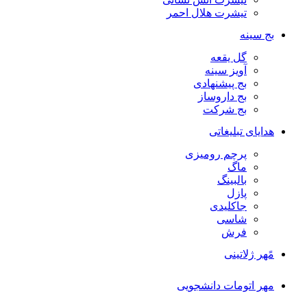
تیشرت هلال احمر
بج سینه
گل یقعه
آویز سینه
بج پیشنهادی
بج داروساز
بج شرکت
هدایای تبلیغاتی
پرچم رومیزی
ماگ
بالبینگ
پازل
جاکلیدی
شاسی
فرش
مًهر ژلاتینی
مهر اتومات دانشجویی