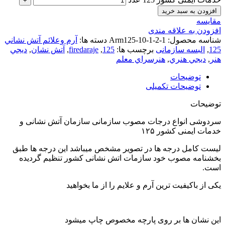
افزودن به سبد خرید
مقایسه
افزودن به علاقه مندی
شناسه محصول:
Arm125-10-1-2-1
دسته ها:
آرم وعلائم آتش نشاني
125
,
البسه سازمانی
برچسب ها:
125
,
firedaraje
,
آتش نشان
,
ديجي
هنر
,
ديجي هنري
,
هنرسراي معلم
توضیحات
توضیحات تکمیلی
توضیحات
سردوشی انواع درجات مصوب سازمانی سازمان آتش نشانی و
خدمات ایمنی کشور ۱۲۵
لیست کامل درجه ها در تصویر مشخص میباشد این درجه ها طبق
بخشنامه مصوب خود سازمات اتش نشانی کشور تنظیم گردیده
است.
یکی از باکیفیت ترین آرم و علایم را از ما بخواهید
این نشان ها بر روی پارچه مخصوص چاپ میشود