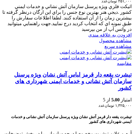
۲۵۱,۰۰۰
تومان
عدد
اتيکت فلزي ويژه پرسنل سازمان آتش نشاني و خدمات ايمني
کشور .ديجي هنر بهترين نوع جنس را براي اين ارگان درنظر گرفته تا
بيشترين زمان را از آن استفاده کنند. لطفا اطلاعات سفارش را
طبق نمونه اي که انتخاب کرديد درج نماييد.جهت راهنمايي ميتوانيد
در واتس آپ از من بپرسيد
افزودن به علاقه مندی
مشاهده محصول
مشاهده سریع
مقایسه
تیشرت یقعه دار قرمز لباس آتش نشان ویژه پرسنل
سازمان آتش نشانی و خدمات ایمنی شهرداری های
کشور
امتیاز
5.00
از 5
۱,۳۲۵,۰۰۰
تومان
عدد
تیشرت یقعه دار قرمز آتش نشان ویژه پرسنل سازمان آتش نشانی و خدمات
ایمنی شهرداری های کشور
آرم و علایم تیشرت مخصوصا درجه سازمانی را در بخش توضیخات