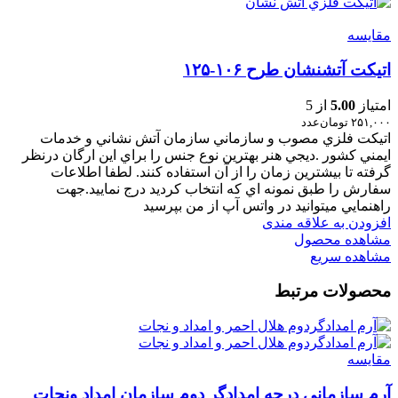
مقایسه
اتیکت آتشنشان طرح ۱۰۶-۱۲۵
امتیاز
5.00
از 5
۲۵۱,۰۰۰
تومان
عدد
اتيکت فلزي مصوب و سازماني سازمان آتش نشاني و خدمات
ايمني کشور .ديجي هنر بهترين نوع جنس را براي اين ارگان درنظر
گرفته تا بيشترين زمان را از آن استفاده کنند. لطفا اطلاعات
سفارش را طبق نمونه اي که انتخاب کرديد درج نماييد.جهت
راهنمايي ميتوانيد در واتس آپ از من بپرسيد
افزودن به علاقه مندی
مشاهده محصول
مشاهده سریع
محصولات مرتبط
مقایسه
آرم سازمانی درجه امدادگر دوم سازمان امداد ونجات