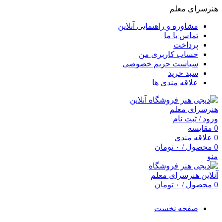
هنرسرای معلم
مشاوره و راهنمایی آنلاین
تماس با ما
پرداخت
حساب کاربری من
سیاست حریم خصوصی
سبد خرید
علاقه مندی ها
ورود / ثبت نام
0
مقایسه
0
علاقه مندی
0
محصول
/
۰
تومان
منو
0
محصول
/
۰
تومان
صفحه نخست