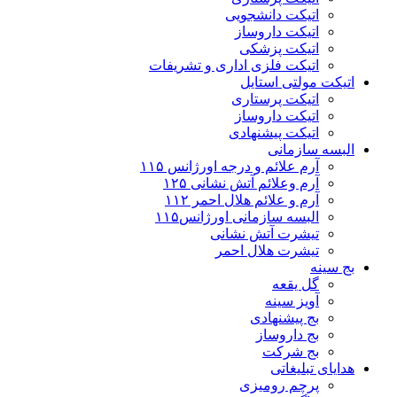
اتیکت دانشجویی
اتیکت داروساز
اتیکت پزشکی
اتیکت فلزی اداری و تشریفات
اتیکت مولتی استایل
اتیکت پرستاری
اتیکت داروساز
اتیکت پیشنهادی
البسه سازمانی
آرم علائم و درجه اورژانس ۱۱۵
آرم وعلائم آتش نشانی ۱۲۵
آرم و علائم هلال احمر ۱۱۲
البسه سازمانی اورژانس۱۱۵
تیشرت آتش نشانی
تیشرت هلال احمر
بج سینه
گل یقعه
آویز سینه
بج پیشنهادی
بج داروساز
بج شرکت
هدایای تبلیغاتی
پرچم رومیزی