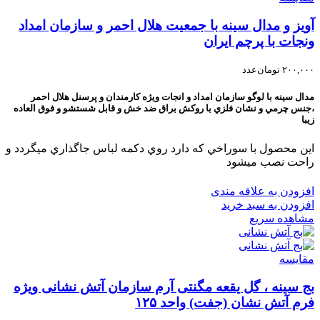
آویز و مدال سینه با جمعیت هلال احمر و سازمان امداد
ونجات با پرچم ایران
۲۰۰,۰۰۰
تومان
عدد
مدال سينه با لوگو سازمان امداد و انجات ويژه کارمندان و پرسنل هلال احمر
،جنس چرمي و نشان فلزي با روکش براق ضد خش و قابل شستشو و فوق العاده
زيبا
اين محصول با سوراخي که دارد روي دکمه لباس جاگذاري ميگردد و
راحت نصب ميشود
افزودن به علاقه مندی
افزودن به سبد خرید
مشاهده سریع
مقایسه
بج سینه ، گل یقعه مگنتی آرم سازمان آتش نشانی ویژه
فرم آتش نشان (جفت) واحد ۱۲۵