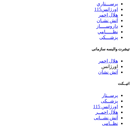
پرســـتاري
اورژانس115
هلال احمر
آتش نشـان
داروســــاز
نظـــــامي
پزشـــکی
تیشرت والبسه سازمانی
هلال احمر
اورژانس
آتش نشان
اتیــکت
پرســتار
پزشــکی
اورژانس 115
هلال احمــر
آتش نشــانی
نظــامی