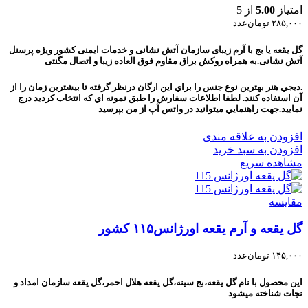
امتیاز
5.00
از 5
۲۸۵,۰۰۰
تومان
عدد
گل یقعه یا بج با آرم زیبای سازمان آتش نشانی و خدمات ایمنی کشور ویژه پرسنل
آتش نشانی.به همراه روکش براق مقاوم فوق العاده زیبا و اتصال مگنتی
.ديجي هنر بهترين نوع جنس را براي اين ارگان درنظر گرفته تا بيشترين زمان را از
آن استفاده کنند. لطفا اطلاعات سفارش را طبق نمونه اي که انتخاب کرديد درج
نماييد.جهت راهنمايي ميتوانيد در واتس آپ از من بپرسيد
افزودن به علاقه مندی
افزودن به سبد خرید
مشاهده سریع
مقایسه
گل یقعه و آرم یقعه اورژانس۱۱۵ کشور
۱۴۵,۰۰۰
تومان
عدد
اين محصول با نام گل يقعه،بج سينه،گل یقعه هلال احمر،گل یقعه سازمان امداد و
نجات شناخته ميشود