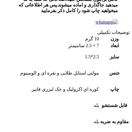
میدهید جاگذاری و اماده میشوند.پس هر اطلاعاتی که
میخواهید چاپ شود را کامل ذکر بفرمایید
توضیحات تکمیلی
وزن
10 گرم
ابعاد
7 × 2.5 سانتیمتر
سايز
2.5*1.5
جنس
مولتی استایل طلایی و نقره ای و الومینوم
چاپ
کوره اي اکروليک و حک لیزری فایبر
قابل شستشو
بله
مقاوم به ضربه
بله