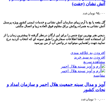
آتش نشان (جفت)
۹۵,۰۰۰
تومان
عدد
گل یقعه یا بج با آرم زیبای سازمان آتش نشانی و خدمات ایمنی کشور ویژه پرسنل
آتش نشانی.به همراه روکش براق مقاوم فوق العاده زیبا و اتصال مگنتی
.ديجي هنر بهترين نوع جنس را براي اين ارگان درنظر گرفته تا بيشترين زمان را از
آن استفاده کنند. لطفا اطلاعات سفارش را طبق نمونه اي که انتخاب کرديد درج
نماييد.جهت راهنمايي ميتوانيد در واتس آپ از من بپرسيد
افزودن به علاقه مندی
افزودن به سبد خرید
مشاهده سریع
مقایسه
آویز و مدال سینه جمعیت هلال احمر و سازمان امداد و
نجات کشور
۱۰۰,۰۰۰
تومان
عدد