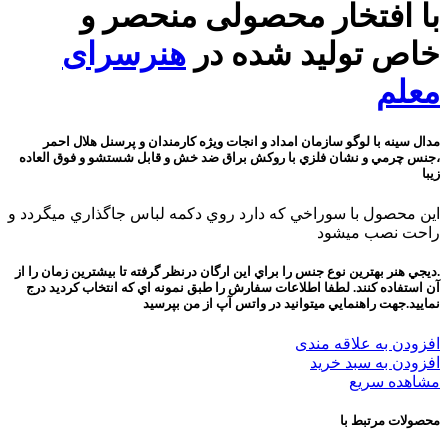
با افتخار محصولی منحصر و
خاص تولید شده در
هنرسرای
معلم
مدال سينه با لوگو سازمان امداد و انجات ويژه کارمندان و پرسنل هلال احمر
،جنس چرمي و نشان فلزي با روکش براق ضد خش و قابل شستشو و فوق العاده
زيبا
اين محصول با سوراخي که دارد روي دکمه لباس جاگذاري ميگردد و
راحت نصب ميشود
.ديجي هنر بهترين نوع جنس را براي اين ارگان درنظر گرفته تا بيشترين زمان را از
آن استفاده کنند. لطفا اطلاعات سفارش را طبق نمونه اي که انتخاب کرديد درج
نماييد.جهت راهنمايي ميتوانيد در واتس آپ از من بپرسيد
افزودن به علاقه مندی
افزودن به سبد خرید
مشاهده سریع
محصولات مرتبط با