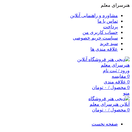
هنرسرای معلم
مشاوره و راهنمایی آنلاین
تماس با ما
پرداخت
حساب کاربری من
سیاست حریم خصوصی
سبد خرید
علاقه مندی ها
ورود / ثبت نام
0
مقایسه
0
علاقه مندی
0
محصول
/
۰
تومان
منو
0
محصول
/
۰
تومان
صفحه نخست