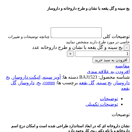
بج سینه و گل یقعه با نشان و طرح داروخانه و داروساز
توضیحات کلی
چنانچه توضیحات و تغییرات
خاصی در مورد طرح دارید مشخص نمایید
بج سینه و گل یقعه با نشان و طرح داروخانه عدد
افزودن به سبد خرید
مقایسه
افزودن به علاقه مندی
شناسه محصول:
BAJ1523
دسته ها:
آویز سینه
,
اتیکت داروساز
,
بج
داروساز
,
بج سینه
,
گل یقعه
برچسب ها:
comm
,
بج
,
داروساز
,
گل
یقعه
توضیحات
توضیحات تکمیلی
توضیحات
نشان داروخانه ای که در ابعاد استاندارد طراحی شده است و امکان درج اسم
داروخانه و یا نام دکتر روی کار وجود دارد