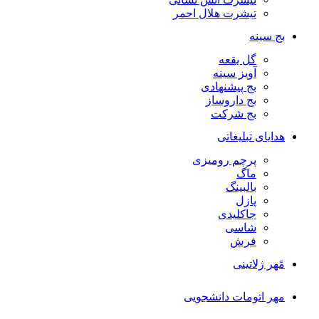
تیشرت هلال احمر
بج سینه
گل یقعه
آویز سینه
بج پیشنهادی
بج داروساز
بج شرکت
هدایای تبلیغاتی
پرچم رومیزی
ماگ
بالبینگ
پازل
جاکلیدی
شاسی
فرش
مًهر ژلاتینی
مهر اتومات دانشجویی