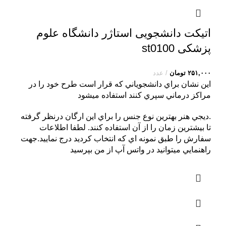
اتیکت دانشجویی استاژر دانشگاه علوم
پزشکی st0100
۲۵۱,۰۰۰
تومان
عدد
اين نشان براي دانشجوياني که قرار است طرح خود را در
مراکز درماني سپري کنند استفاده ميشود
.ديجي هنر بهترين نوع جنس را براي اين ارگان درنظر گرفته
تا بيشترين زمان را از آن استفاده کنند. لطفا اطلاعات
سفارش را طبق نمونه اي که انتخاب کرديد درج نماييد.جهت
راهنمايي ميتوانيد در واتس آپ از من بپرسيد