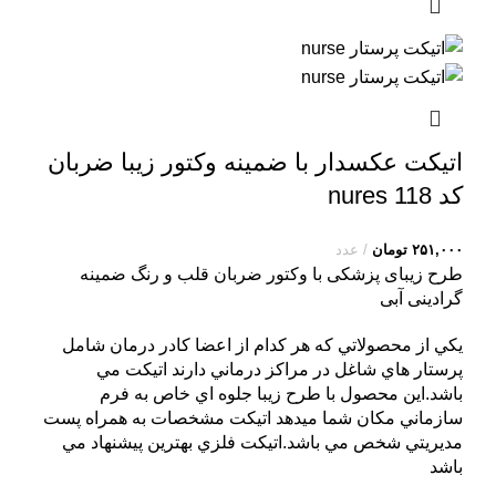
اتیکت عکسدار با ضمینه وکتور زیبا ضربان
کد nures 118
۲۵۱,۰۰۰
تومان
عدد
طرح زیبای پزشکی با وکتور ضربان قلب و رنگ ضمینه
گرادینی آبی
يکي از محصولاتي که هر کدام از اعضا کادر درمان شامل
پرستار هاي شاغل در مراکز درماني دارند اتيکت مي
باشد.اين محصول با طرح زيبا جلوه اي خاص به فرم
سازماني مکان شما ميدهد اتيکت مشخصات به همراه پست
مديريتي شخص مي باشد.اتيکت فلزي بهترين پيشنهاد مي
باشد