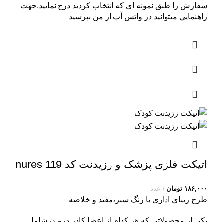
سفارش را طبق نمونه اي که انتخاب کرديد درج نماييد.جهت
راهنمايي ميتوانيد در واتس آپ از من بپرسيد
اتیکت فلزی پزشک و رزیدنت کد nures 119
۱۸۶,۰۰۰
تومان
عدد
طرح زیبای اداری با رنگ سبز،مفید و خلاصه
يکي از محصولاتي که هر کدام از اعضا کادر درمان شامل