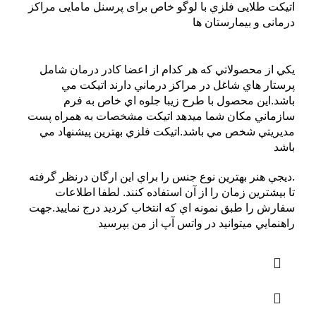
اتیکت طلایی فلزي با لوگو خاص برای پرسنل مامایی مراکز
درمانی و بیمارستان ها
يکي از محصولاتي که هر کدام از اعضا کادر درمان شامل
پرستار هاي شاغل در مراکز درماني دارند اتيکت مي
باشد.اين محصول با طرح زيبا جلوه اي خاص به فرم
سازماني مکان شما ميدهد اتيکت مشخصات به همراه پست
مديريتي شخص مي باشد.اتيکت فلزي بهترين پيشنهاد مي
باشد
.ديجي هنر بهترين نوع جنس را براي اين ارگان درنظر گرفته
تا بيشترين زمان را از آن استفاده کنند. لطفا اطلاعات
سفارش را طبق نمونه اي که انتخاب کرديد درج نماييد.جهت
راهنمايي ميتوانيد در واتس آپ از من بپرسيد