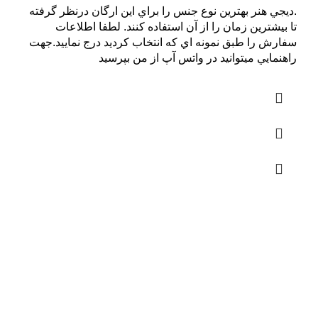
.ديجي هنر بهترين نوع جنس را براي اين ارگان درنظر گرفته
تا بيشترين زمان را از آن استفاده کنند. لطفا اطلاعات
سفارش را طبق نمونه اي که انتخاب کرديد درج نماييد.جهت
راهنمايي ميتوانيد در واتس آپ از من بپرسيد
محصولات مرتبط با
پرســـتاري
اورژانس115
هلال احمر