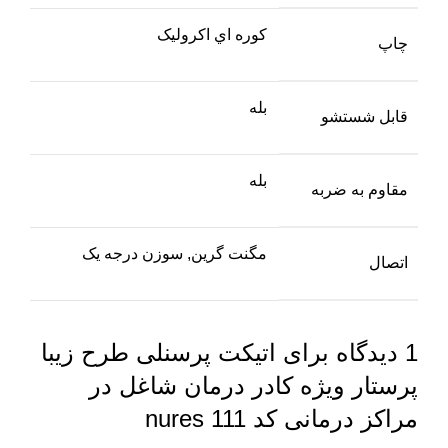
کوره اي اکروليک
چاپ
بله
قابل شستشو
بله
مقاوم به ضربه
مگنت گرين, سوزن درجه يک
اتصال
1 دیدگاه برای
اتیکت پرسنلی طرح زیبا
پرستار ویژه کادر درمان شاغل در
مراکز درمانی کد nures 111