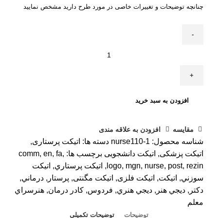
چنانچه توضیحات و تغییرات خاصی در مورد طرح دارید مشخص نمایید
افزودن به سبد خرید
مقایسه
افزودن به علاقه مندی
شناسه محصول:
nurse110-1
دسته ها:
اتیکت پرستاری
,
اتیکت پزشکی
,
اتیکت دانشجویی
برچسب ها:
,
fa
,
en
,
comm
rezin
,
post
,
nurse
,
mgn
,
logo
,
اتيکت پرستاري
,
اتيکت
سوزني
,
اتیکت
,
اتیکت فلزی
,
اتیکت مگنتی
,
پرستار
,
درماني
,
دکتر
,
ديجي هنر
,
ديجي هنري
,
فردوس
,
کادر درمان
,
هنرسراي
معلم
توضیحات
توضیحات تکمیلی