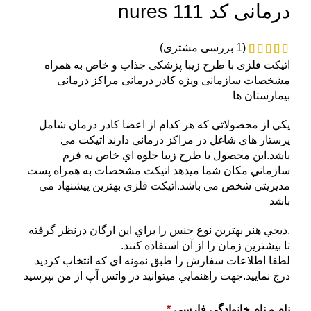
درمانی کد nures 111
(
1
بررسی مشتری)
اتیکت فلزی با طرح زیبا پزشکی جذاب و خاص به همراه
مشخصات سازمانی ویژه کادر درمانی مراکز درمانی
بیمارستان ها
يکي از محصولاتي که هر کدام از اعضا کادر درمان شامل
پرستار هاي شاغل در مراکز درماني دارند اتيکت مي
باشد.اين محصول با طرح زيبا جلوه اي خاص به فرم
سازماني مکان شما ميدهد اتيکت مشخصات به همراه پست
مديريتي شخص مي باشد.اتيکت فلزي بهترين پيشنهاد مي
باشد
.ديجي هنر بهترين نوع جنس را براي اين ارگان درنظر گرفته
تا بيشترين زمان را از آن استفاده کنند.
لطفا اطلاعات سفارش را طبق نمونه اي که انتخاب کرديد
درج نماييد.جهت راهنمايي ميتوانيد در واتس آپ از من بپرسيد
نام و نام خانوادگی فارسی
*