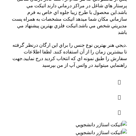
پرستار هاي شاغل در مراکز درماني دارند اتيکت مي
باشد.اين محصول با طرح زيبا جلوه اي خاص به فرم
سازماني مکان شما ميدهد اتيکت مشخصات به همراه پست
مديريتي شخص مي باشد.اتيکت فلزي بهترين پيشنهاد مي
باشد
.ديجي هنر بهترين نوع جنس را براي اين ارگان درنظر گرفته
تا بيشترين زمان را از آن استفاده کنند. لطفا اطلاعات
سفارش را طبق نمونه اي که انتخاب کرديد درج نماييد.جهت
راهنمايي ميتوانيد در واتس آپ از من بپرسيد