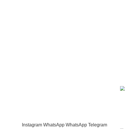
آتش نشــانی
نظــامی
محصولات
پرچــم
ماگ سفارشی
سرکلید فلزی
اعتماد شما افتخار ماست.
استفاده از طرح ها و نمونه ها تنها با نشان دیجی هنر مجاز می
باشد.
واحد تولیدی دارای مجوز رسمی از وزارت صمت و دارای نماد
اعتماد الکترونیکی تجارت
Instagram
WhatsApp
WhatsApp
Telegram