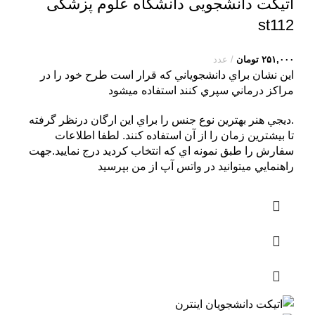
اتیکت دانشجویی دانشگاه علوم پزشکی
st112
۲۵۱,۰۰۰
تومان
عدد
اين نشان براي دانشجوياني که قرار است طرح خود را در
مراکز درماني سپري کنند استفاده ميشود
.ديجي هنر بهترين نوع جنس را براي اين ارگان درنظر گرفته
تا بيشترين زمان را از آن استفاده کنند. لطفا اطلاعات
سفارش را طبق نمونه اي که انتخاب کرديد درج نماييد.جهت
راهنمايي ميتوانيد در واتس آپ از من بپرسيد