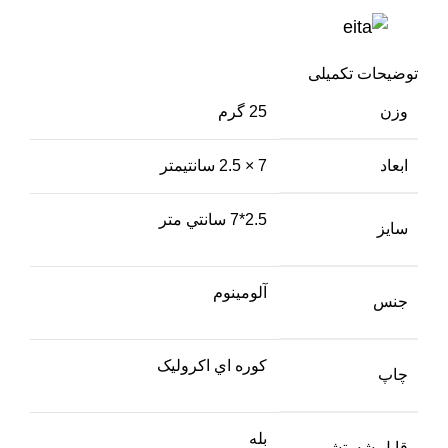
توضیحات تکمیلی
وزن
25 گرم
ابعاد
7 × 2.5 سانتیمتر
2.5*7 سانتي متر
سايز
آلومينوم
جنس
کوره اي اکروليک
چاپ
بله
قابل شستشو