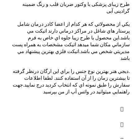
طرح زیبای پزشکی با وکتور ضربان قلب و رنگ ضمینه
گرادینی آبی
يکي از محصولاتي که هر کدام از اعضا کادر درمان شامل
پرستار هاي شاغل در مراکز درماني دارند اتيکت مي
باشد.اين محصول با طرح زيبا جلوه اي خاص به فرم
سازماني مکان شما ميدهد اتيکت مشخصات به همراه پست
مديريتي شخص مي باشد.اتيکت فلزي بهترين پيشنهاد مي
باشد
.ديجي هنر بهترين نوع جنس را براي اين ارگان درنظر گرفته
تا بيشترين زمان را از آن استفاده کنند. لطفا اطلاعات
سفارش را طبق نمونه اي که انتخاب کرديد درج نماييد.جهت
راهنمايي ميتوانيد در واتس آپ از من بپرسيد