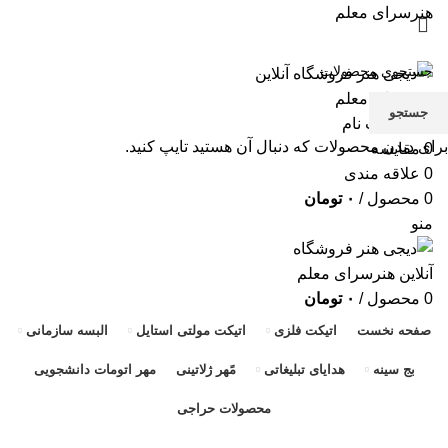
هنرسرای معلم
مشاوره و راهنمایی آنلاین
تماس با ما
پرداخت
حساب کاربری من
سیاست حریم خصوصی
سبد خرید
علاقه مندی ها
جستجو
ورود / ثبت نام
برای دیدن محصولات که دنبال آن هستید تایپ کنید.
0
مقایسه
0
علاقه مندی
0
محصول
/
۰
تومان
منو
0
محصول
/
۰
تومان
صفحه نخست
اتیکت فلزی
اتیکت مولتی استایل
البسه سازمانی
بج سینه
هدایای تبلیغاتی
مًهر ژلاتینی
مهر اتومات دانشجویی
محصولات حراجی