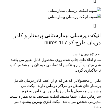
اتیکت پرسنلی بیمارستانی پرستار و کادر
درمان طرح کد nures 117
۲۵۱,۰۰۰
تومان
عدد
تمام اطلاعات چاپ شده روی محصول قابل تغییر می باشد
شم میتوانید آرم و عکس اختصاصی خودتان را مشخص کنید
تا جاگذاری گردد.
يکي از محصولاتي که هر کدام از اعضا کادر درمان شامل
پرستار هاي شاغل در مراکز درماني دارند اتيکت مي
باشد.اين محصول با طرح زيبا جلوه اي خاص به فرم
سازماني مکان شما ميدهد اتيکت مشخصات به همراه پست
مديريتي شخص مي باشد.اتيکت فلزي بهترين پيشنهاد مي
باشد