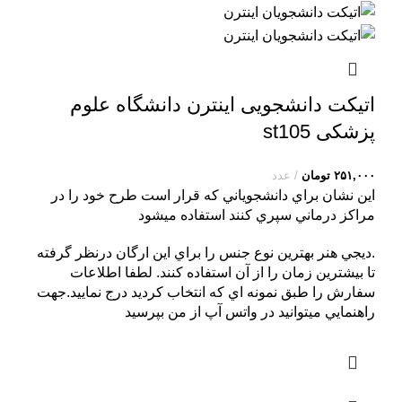
اتیکت دانشجویی اینترن دانشگاه علوم
پزشکی st105
۲۵۱,۰۰۰
تومان
عدد
اين نشان براي دانشجوياني که قرار است طرح خود را در
مراکز درماني سپري کنند استفاده ميشود
.ديجي هنر بهترين نوع جنس را براي اين ارگان درنظر گرفته
تا بيشترين زمان را از آن استفاده کنند. لطفا اطلاعات
سفارش را طبق نمونه اي که انتخاب کرديد درج نماييد.جهت
راهنمايي ميتوانيد در واتس آپ از من بپرسيد