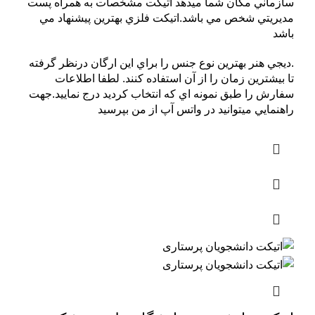
سازماني مکان شما ميدهد اتيکت مشخصات به همراه پست
مديريتي شخص مي باشد.اتيکت فلزي بهترين پيشنهاد مي
باشد
.ديجي هنر بهترين نوع جنس را براي اين ارگان درنظر گرفته
تا بيشترين زمان را از آن استفاده کنند. لطفا اطلاعات
سفارش را طبق نمونه اي که انتخاب کرديد درج نماييد.جهت
راهنمايي ميتوانيد در واتس آپ از من بپرسيد