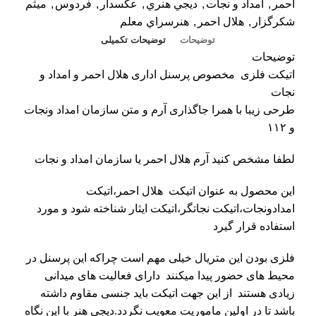
احمر
,
امداد و نجات
,
ديجي هنري
,
عکسدار
,
فردوس
,
ميثم
شکرگزار
,
هلال احمر
,
هنرسراي معلم
توضیحات
توضیحات تکمیلی
توضیحات
اتیکت فلزی مخصوص پرسنل اداری هلال احمر و امداد و
نجات
طرحی زیبا با همرا جاگذاری آرم و متن سازمان امداد ونجات
و ۱۱۲
لطفا مشخص کنید آرم هلال احمر یا سازمان امداد و نجات
این محصول به عنوان اتیکت هلال احمر،اتیکت
امدادونجات،اتیکت نجاتگر،اتیکت ایثار شناخته شود و مورد
استفاده قرار گیرد
فلزی بودن این متریال خیلی مهم است چراکه این پرسنل در
محیط های حضور پیدا میکنند دارای فعالیت های میدانی
زیادی هستند از این جهت اتیکت باید جنسی مقاوم داشته
باشد تا در اولین ماموریت معویب نگردد.
دیجی هنر
با این نگاه