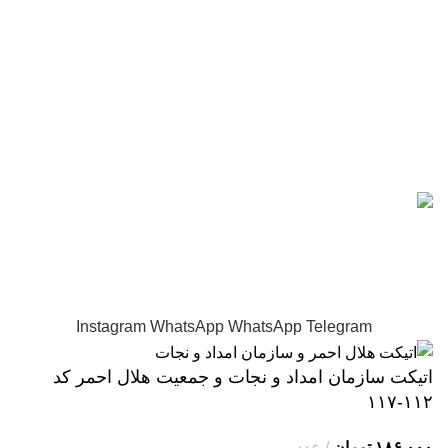
پرچــم
ماگ سفارشی
سرکلید فلزی
اعتماد شما افتخار ماست.
استفاده از طرح ها و نمونه ها تنها با نشان دیجی هنر مجاز می
باشد.
واحد تولیدی دارای مجوز رسمی از وزارت صمت و دارای نماد
اعتماد الکترونیکی تجارت
Instagram
WhatsApp
WhatsApp
Telegram
اتیکت سازمان امداد و نجات و جمعیت هلال احمر کد
۱۱۲-۱۱۷
۱۸۶,۰۰۰
تومان
عدد