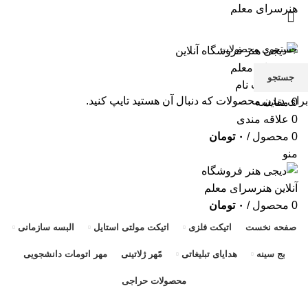
هنرسرای معلم
مشاوره و راهنمایی آنلاین
تماس با ما
پرداخت
حساب کاربری من
سیاست حریم خصوصی
سبد خرید
علاقه مندی ها
جستجو
ورود / ثبت نام
برای دیدن محصولات که دنبال آن هستید تایپ کنید.
0
مقایسه
0
علاقه مندی
0
محصول
/
۰
تومان
منو
0
محصول
/
۰
تومان
صفحه نخست
اتیکت فلزی
اتیکت مولتی استایل
البسه سازمانی
بج سینه
هدایای تبلیغاتی
مًهر ژلاتینی
مهر اتومات دانشجویی
محصولات حراجی