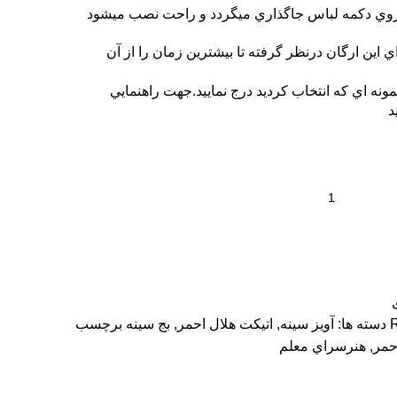
روي دکمه لباس جاگذاري ميگردد و راحت نصب ميشود
ي اين ارگان درنظر گرفته تا بيشترين زمان را از آن
ه اي که انتخاب کرديد درج نماييد.جهت راهنمايي
د
دسته ها:
آویز سینه
,
اتیکت هلال احمر
,
بج سینه
برچسب
حمر
,
هنرسراي معلم