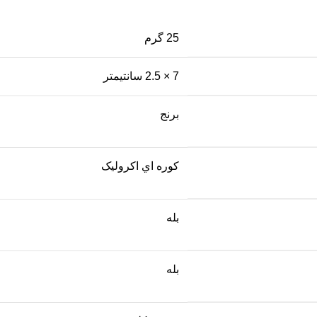
25 گرم
7 × 2.5 سانتیمتر
برنج
کوره اي اکروليک
بله
بله