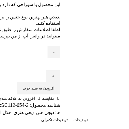
اين محصول با سوراخي که دارد 
.ديجي هنر بهترين نوع جنس را برا
استفاده کنند.
لطفا اطلاعات سفارش را طبق نمون
ميتوانيد در واتس آپ از من بپرسي
افزودن به سبد خرید
مقایسه
افزودن به علاقه مندی
شناسه محصول:
RSC112-654-2
ها:
ديجي هنر
,
ديجي هنري
,
هلال ا
توضیحات
توضیحات تکمیلی