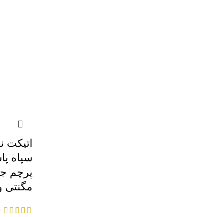
اتیکت ن
سپاه پا
پرچم جم
مگنتی و
۰