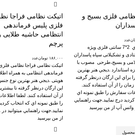
ظامی فلزی بسیج و
اتیکت نظامی فراجا نظ
سداران
فلزی پلیس فرماندهی
انتظامی حاشیه طلایی و
ان
عدد
پرچم
اتیکت فلزي 2*7 سانتی فلزی ویژه
ادی و تشکیلاتی سپاه پاسداران
۱۸۶,۰۰۰
تومان
عدد
لامی و بسیج،طرحی مصوب با
اتيکت نظامی فراجا نظامی فلزی
زه استاندارد .ديجي هنر بهترين
فرماندهی انتظامی به همراه اطل
 براي اين ارگان درنظر گرفته
هویتی .ديجي هنر بهترين نوع جنس
زمان را از آن استفاده کنند.
اين ارگان درنظر گرفته تا بيشتري
عات سفارش را طبق نمونه اي
از آن استفاده کنند. لطفا اطلا
کرديد درج نماييد.جهت راهنمايي
را طبق نمونه اي که انتخاب کرديد
ر واتس آپ از من بپرسيد
نماييد.جهت راهنمايي ميتوانيد در
از من بپرسيد
محصول