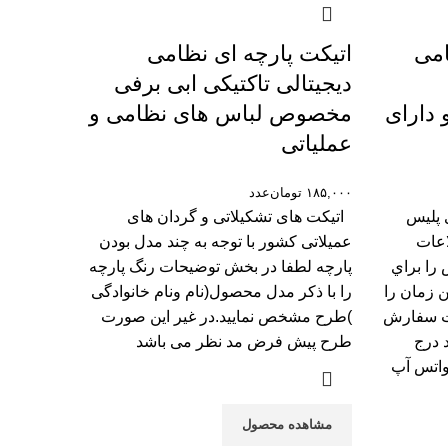
امی
اتیکت پارچه ای نظامی
دیجیتالی تاکتیکی ابی برفی
 دارای
مخصوص لباس های نظامی و
عملیاتی
۱۸۵,۰۰۰
تومان
عدد
 پلیس
اتیکت های تشکیلاتی و گردان های
اعات
عمیلاتی کشور با توجه به چند مدل بودن
 را براي
پارچه لطفا در بخش توضیحات رنگ پارچه
ن زمان را
را با ذکر مدل محصول(نام ونام خانوادگی
عات سفارش
)طرح مشخص نمایید.در غیر این صورت
 درج
طرح پیش فرض مد نظر می باشد
 واتس آپ
مشاهده محصول