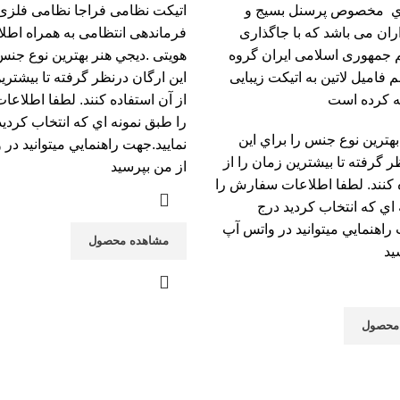
ي مخصوص پرسنل بسیج و
اتيکت نظامی فراجا نظامی فلزی
ران می باشد که با جاگذاری
فرماندهی انتظامی به همراه اطل
م جمهوری اسلامی ایران گروه
هویتی .ديجي هنر بهترين نوع جنس
 فامیل لاتین به اتیکت زیبایی
اين ارگان درنظر گرفته تا بيشتري
ه کرده است
از آن استفاده کنند. لطفا اطلا
را طبق نمونه اي که انتخاب کرديد
بهترين نوع جنس را براي اين
نماييد.جهت راهنمايي ميتوانيد در
ر گرفته تا بيشترين زمان را از
از من بپرسيد
 کنند. لطفا اطلاعات سفارش را
اي که انتخاب کرديد درج
 راهنمايي ميتوانيد در واتس آپ
مشاهده محصول
يد
محصول