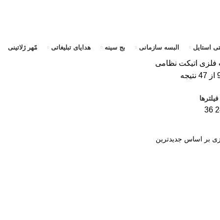
تی استایل
البسه سازمانی
بج سینه
هدایای تبلیغاتی
مًهر ژلاتینی
 فلزی
اتیکت نظامی
یلترها
36
2